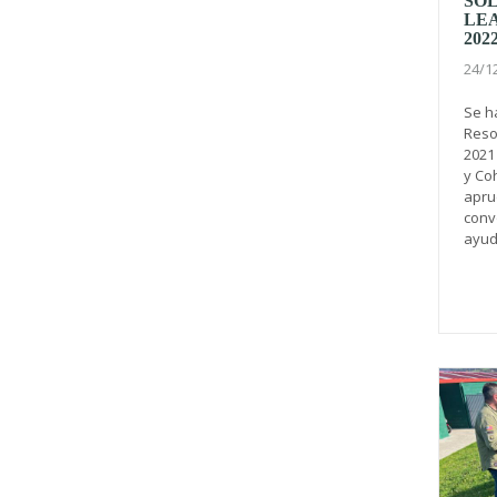
SOL
LE
202
24/1
Se h
Reso
2021
y Coh
apru
conv
ayuda