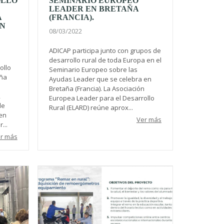
OLLO
SEMINARIO EUROPEO
LEADER EN BRETAÑA
A
(FRANCIA).
EN
08/03/2022
ADICAP participa junto con grupos de
desarrollo rural de toda Europa en el
ollo
Seminario Europeo sobre las
oña
Ayudas Leader que se celebra en
Bretaña (Francia). La Asociación
,
Europea Leader para el Desarrollo
de
Rural (ELARD) reúne aprox...
 en
Ver más
...
r más