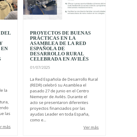
 DEL
PROYECTOS DE BUENAS
PRÁCTICAS EN LA
Y
ASAMBLEA DE LA RED
 EN
ESPAÑOLA DE
DESARROLLO RURAL
S
CELEBRADA EN AVILÉS
01/07/2025
La Red Española de Desarrollo Rural
(REDR) celebró su Asamblea el
de la
pasado 27 de junio en el Centro
Niemeyer de Avilés. Durante el
tura,
acto se presentaron diferentes
iendo
proyectos financiados por las
ue las
ayudas Leader en toda España,
como e...
r más
Ver más