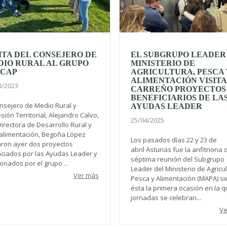
ITA DEL CONSEJERO DE
EL SUBGRUPO LEADER
DIO RURAL AL GRUPO
MINISTERIO DE
ICAP
AGRICULTURA, PESCA 
ALIMENTACIÓN VISITA
3/2023
CARREÑO PROYECTOS
BENEFICIARIOS DE LA
onsejero de Medio Rural y
AYUDAS LEADER
ión Territorial, Alejandro Calvo,
25/04/2025
Directora de Desarrollo Rural y
alimentación, Begoña López
Los pasados días 22 y 23 de
taron ayer dos proyectos
abril Asturias fue la anfitriona 
nciados por las Ayudas Leader y
séptima reunión del Subgrupo
onados por el grupo ...
Leader del Ministerio de Agricul
Ver más
Pesca y Alimentación (MAPA) s
ésta la primera ocasión en la q
jornadas se celebran...
Ve