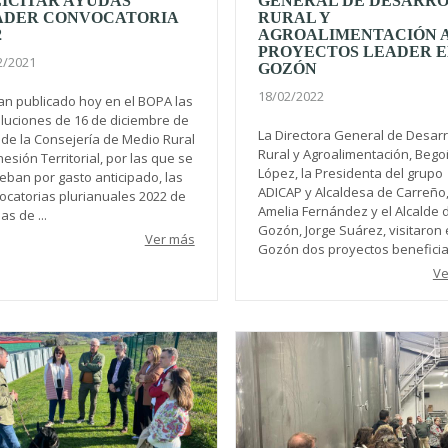
ICITAR AYUDAS
GENERAL DE DESARR
ADER CONVOCATORIA
RURAL Y
2
AGROALIMENTACIÓN 
PROYECTOS LEADER 
2/2021
GOZÓN
18/02/2022
an publicado hoy en el BOPA las
luciones de 16 de diciembre de
La Directora General de Desarr
 de la Consejería de Medio Rural
Rural y Agroalimentación, Beg
esión Territorial, por las que se
López, la Presidenta del grupo
eban por gasto anticipado, las
ADICAP y Alcaldesa de Carreño
ocatorias plurianuales 2022 de
Amelia Fernández y el Alcalde 
s de ...
Gozón, Jorge Suárez, visitaron
Ver más
Gozón dos proyectos beneficiar
Ve