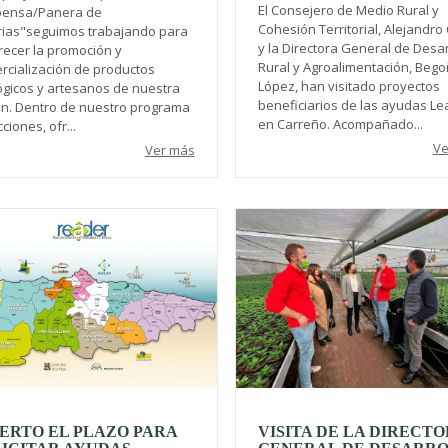
El Consejero de Medio Rural y
ensa/Panera de
Cohesión Territorial, Alejandro 
rias"seguimos trabajando para
y la Directora General de Desar
recer la promoción y
Rural y Agroalimentación, Beg
rcialización de productos
López, han visitado proyectos
ógicos y artesanos de nuestra
beneficiarios de las ayudas Le
ón. Dentro de nuestro programa
en Carreño. Acompañado...
ciones, ofr...
Ve
Ver más
ERTO EL PLAZO PARA
VISITA DE LA DIRECT