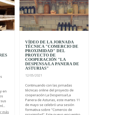
VÍDEO DE LA JORNADA
TÉCNICA "COMERCIO DE
PROXIMIDAD" DEL
RES
PROYECTO DE
COOPERACIÓN "LA
DESPENSA/LA PANERA DE
ASTURIAS"
12/05/2021
as
Continuando con las jornadas
técnicas online del proyecto de
 y en
cooperación La Despensa/La
os
Panera de Asturias, este martes 11
 sus
de mayo se celebró una sesión
l...
formativa sobre "Comercio de
r más
proximidad". Este nuevo encuentro