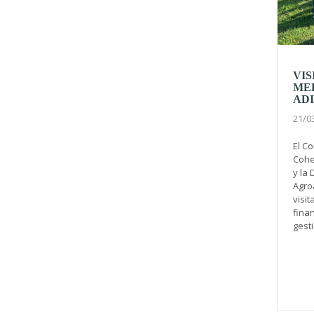
VIS
ME
AD
21/0
El C
Cohes
y la 
Agro
visi
fina
gesti