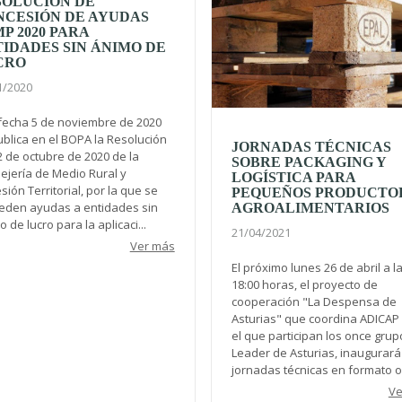
SOLUCIÓN DE
NCESIÓN DE AYUDAS
P 2020 PARA
IDADES SIN ÁNIMO DE
CRO
1/2020
fecha 5 de noviembre de 2020
ublica en el BOPA la Resolución
JORNADAS TÉCNICAS
2 de octubre de 2020 de la
SOBRE PACKAGING Y
ejería de Medio Rural y
LOGÍSTICA PARA
ión Territorial, por la que se
PEQUEÑOS PRODUCTO
eden ayudas a entidades sin
AGROALIMENTARIOS
 de lucro para la aplicaci...
21/04/2021
Ver más
El próximo lunes 26 de abril a l
18:00 horas, el proyecto de
cooperación "La Despensa de
Asturias" que coordina ADICAP
el que participan los once grup
Leader de Asturias, inaugurará
jornadas técnicas en formato on
Ve