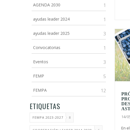
AGENDA 2030
1
ayudas leader 2024
1
ayudas leader 2025
3
Convocatorias
1
Eventos
3
FEMP
5
FEMPA
12
PR
PR
ETIQUETAS
DE
AS
14/0
FEMPA 2023-2027
8
En e