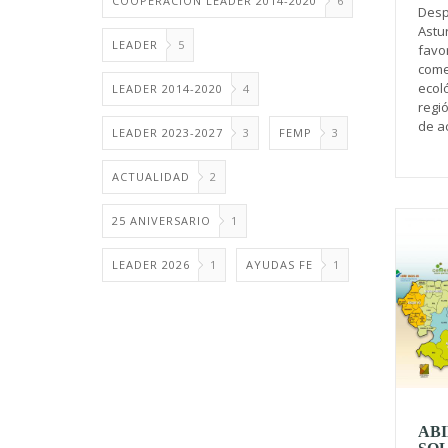
COOPERACIÓN LEADER 2014-2020
6
Desp
Astu
LEADER
5
favo
come
ecol
LEADER 2014-2020
4
regi
de ac
LEADER 2023-2027
3
FEMP
3
ACTUALIDAD
2
25 ANIVERSARIO
1
LEADER 2026
1
AYUDAS FE
1
ABI