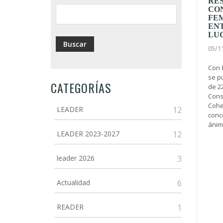
RE
CO
FEM
ENT
LU
05/1
Con 
se p
CATEGORÍAS
de 2
Cons
Cohes
LEADER
12
conc
ánimo
LEADER 2023-2027
12
leader 2026
3
Actualidad
6
READER
1