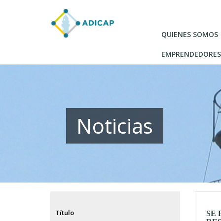
Pasar
al
contenido
QUIENES SOMOS
principal
EMPRENDEDORES
Noticias
Título
SE 