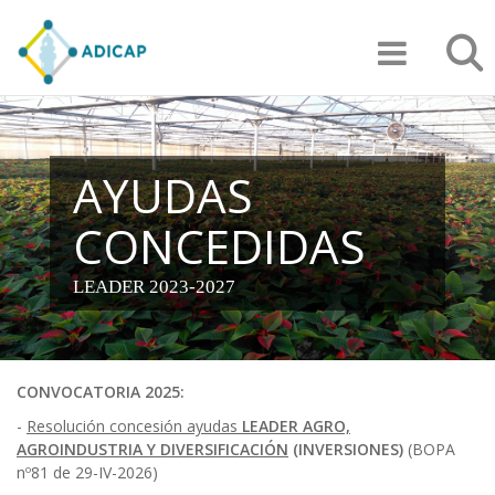
Pasar
Búsqu
al
contenido
principal
AYUDAS
CONCEDIDAS
LEADER 2023-2027
CONVOCATORIA 2025:
-
Resolución concesión ayudas
LEADER AGRO,
AGROINDUSTRIA Y DIVERSIFICACIÓN
(INVERSIONES)
(BOPA
nº81 de 29-IV-2026)