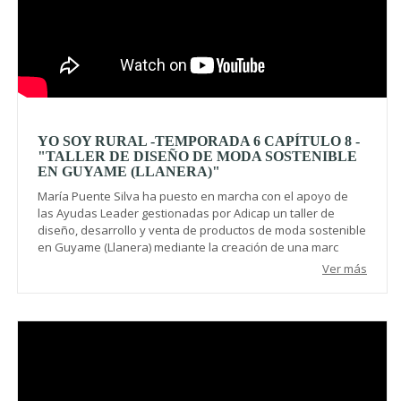
YO SOY RURAL -TEMPORADA 6 CAPÍTULO 8 -
"TALLER DE DISEÑO DE MODA SOSTENIBLE
EN GUYAME (LLANERA)"
María Puente Silva ha puesto en marcha con el apoyo de
las Ayudas Leader gestionadas por Adicap un taller de
diseño, desarrollo y venta de productos de moda sostenible
en Guyame (Llanera) mediante la creación de una marc
Ver más
Video