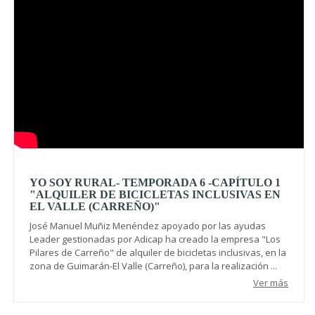
YO SOY RURAL- TEMPORADA 6 -CAPÍTULO 1
"ALQUILER DE BICICLETAS INCLUSIVAS EN
EL VALLE (CARREÑO)"
José Manuel Muñiz Menéndez apoyado por las ayudas
Leader gestionadas por Adicap ha creado la empresa "Los
Pilares de Carreño" de alquiler de bicicletas inclusivas, en la
zona de Guimarán-El Valle (Carreño), para la realización ...
Ver más