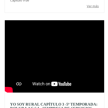
Capítulo 9 de
Ver más
Video
YO SOY RURAL CAPÍTULO 3 -5ª TEMPORADA: