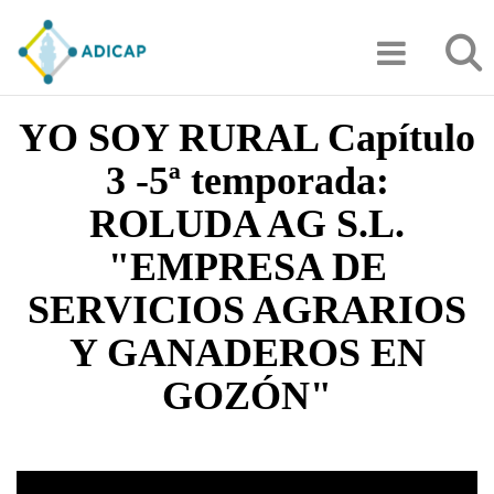
Pasar
Búsqu
al
contenido
principal
YO SOY RURAL Capítulo
3 -5ª temporada:
ROLUDA AG S.L.
"EMPRESA DE
SERVICIOS AGRARIOS
Y GANADEROS EN
GOZÓN"
Video