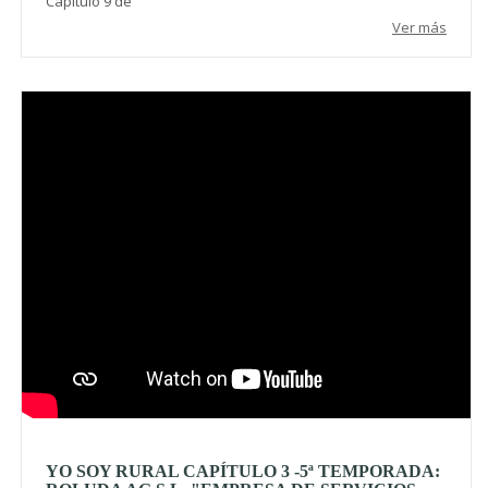
Capítulo 9 de
Ver más
Video
YO SOY RURAL CAPÍTULO 3 -5ª TEMPORADA: