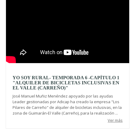
YO SOY RURAL- TEMPORADA 6 -CAPÍTULO 1
"ALQUILER DE BICICLETAS INCLUSIVAS EN
EL VALLE (CARREÑO)"
José Manuel Muñiz Menéndez apoyado por las ayudas
Leader gestionadas por Adicap ha creado la empresa "Los
Pilares de Carreño" de alquiler de bicicletas inclusivas, en la
zona de Guimarán-El Valle (Carreño), para la realización ...
Ver más