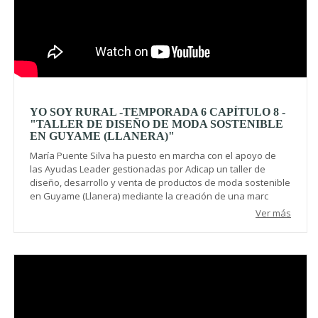
YO SOY RURAL -TEMPORADA 6 CAPÍTULO 8 -
"TALLER DE DISEÑO DE MODA SOSTENIBLE
EN GUYAME (LLANERA)"
María Puente Silva ha puesto en marcha con el apoyo de
las Ayudas Leader gestionadas por Adicap un taller de
diseño, desarrollo y venta de productos de moda sostenible
en Guyame (Llanera) mediante la creación de una marc
Ver más
Video