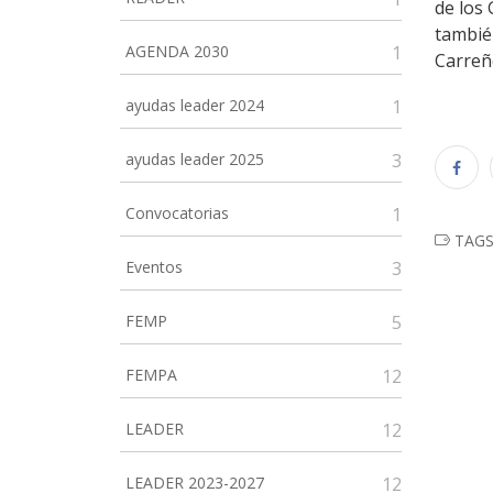
de los 
tambi
AGENDA 2030
1
Carreño
ayudas leader 2024
1
ayudas leader 2025
3
Convocatorias
1
TAG
Eventos
3
FEMP
5
FEMPA
12
LEADER
12
LEADER 2023-2027
12