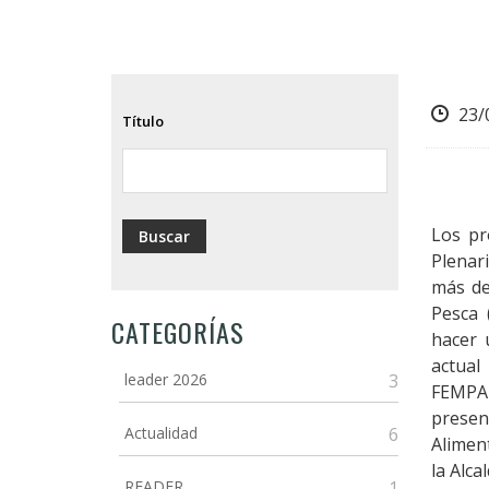
23/
Título
Los pr
Plenar
más de
Pesca 
CATEGORÍAS
hacer 
actual
leader 2026
3
FEMPA 
presen
Actualidad
6
Aliment
la Alc
READER
1