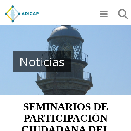
Pasar
Búsqu
al
contenido
principal
Noticias
SEMINARIOS DE
PARTICIPACIÓN
CIUDADANA DEL