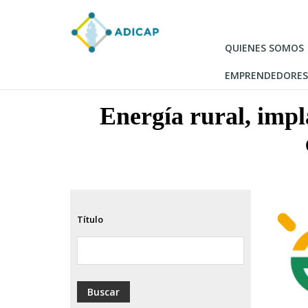
Pasar
al
contenido
QUIENES SOMOS
principal
EMPRENDEDORES
Energía rural, imp
Título