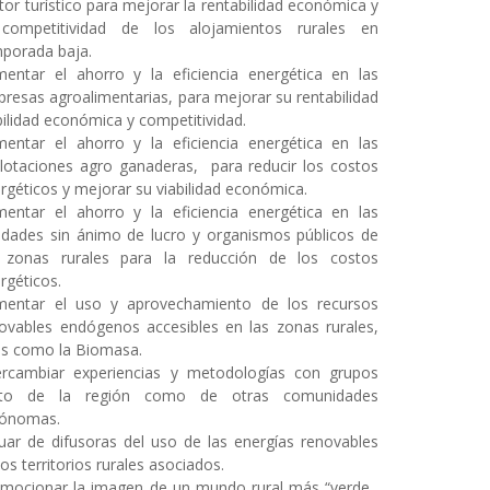
tor turístico para mejorar la rentabilidad económica y
 competitividad de los alojamientos rurales en
porada baja.
entar el ahorro y la eficiencia energética en las
resas agroalimentarias, para mejorar su rentabilidad
bilidad económica y competitividad.
entar el ahorro y la eficiencia energética en las
lotaciones agro ganaderas, para reducir los costos
rgéticos y mejorar su viabilidad económica.
entar el ahorro y la eficiencia energética en las
idades sin ánimo de lucro y organismos públicos de
 zonas rurales para la reducción de los costos
rgéticos.
entar el uso y aprovechamiento de los recursos
ovables endógenos accesibles en las zonas rurales,
es como la Biomasa.
ercambiar experiencias y metodologías con grupos
nto de la región como de otras comunidades
tónomas.
uar de difusoras del uso de las energías renovables
los territorios rurales asociados.
mocionar la imagen de un mundo rural más “verde,