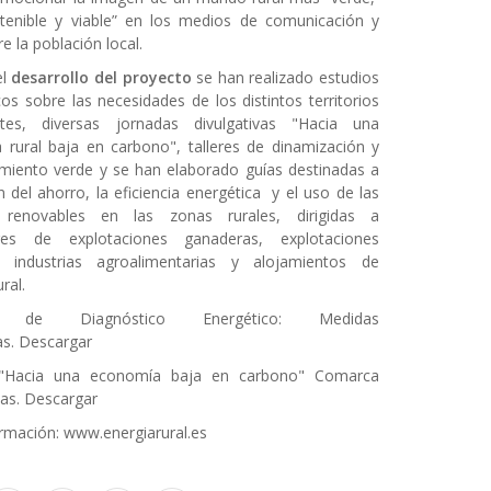
tenible y viable” en los medios de comunicación y
re la población local.
el
desarrollo del proyecto
se han realizado estudios
cos sobre las necesidades de los distintos territorios
antes, diversas jornadas divulgativas "Hacia una
rural baja en carbono", talleres de dinamización y
miento verde y se han elaborado guías destinadas a
ón del ahorro, la eficiencia energética y el uso de las
 renovables en las zonas rurales, dirigidas a
res de explotaciones ganaderas, explotaciones
s, industrias agroalimentarias y alojamientos de
ral.
e de Diagnóstico Energético: Medidas
as.
Descargar
 "Hacia una economía baja en carbono" Comarca
as.
Descargar
rmación:
www.energiarural.es