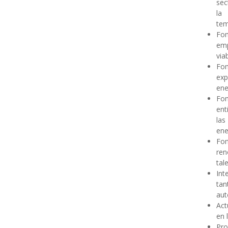
sec
la
tem
Fom
emp
via
Fom
exp
ene
Fom
ent
las
ene
Fom
ren
tal
Int
ta
au
Act
en 
Pro