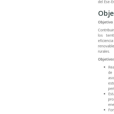
del Ese-E
Obje
Objetivo
Contribui
los terr
eficienc
renovabl
rurales.
Objetivos
Rea
de 
aso
est
per
Est
pr
ene
Fom