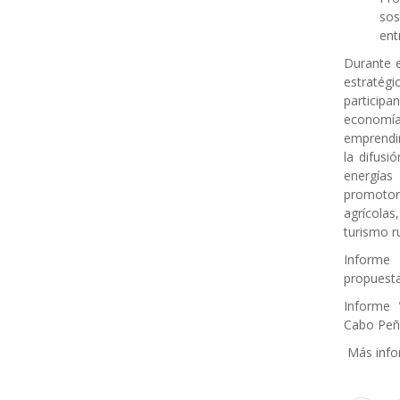
sos
ent
Durante 
estratégi
particip
economía 
emprendi
la difusi
energías
promoto
agrícola
turismo ru
Inform
propuest
Informe
Cabo Peñ
Más info